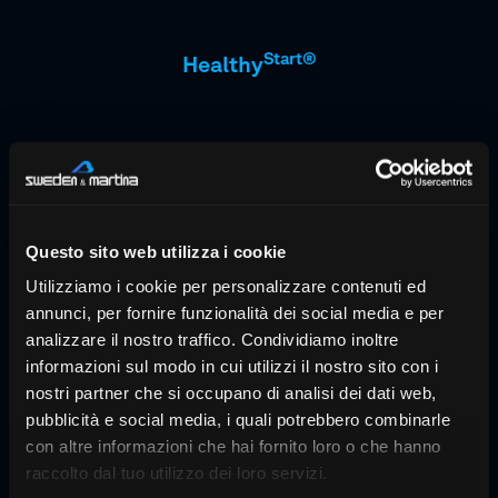
Start®
Healthy
Questo sito web utilizza i cookie
Utilizziamo i cookie per personalizzare contenuti ed
annunci, per fornire funzionalità dei social media e per
analizzare il nostro traffico. Condividiamo inoltre
Corrector®
Habit
informazioni sul modo in cui utilizzi il nostro sito con i
Âge : 4 à 12 ans et plus
nostri partner che si occupano di analisi dei dati web,
Corrige la succion du pouce, la
pubblicità e social media, i quali potrebbero combinarle
déglutition atypique, la poussée
con altre informazioni che hai fornito loro o che hanno
raccolto dal tuo utilizzo dei loro servizi.
linguale et la respiration buccale. Pedo