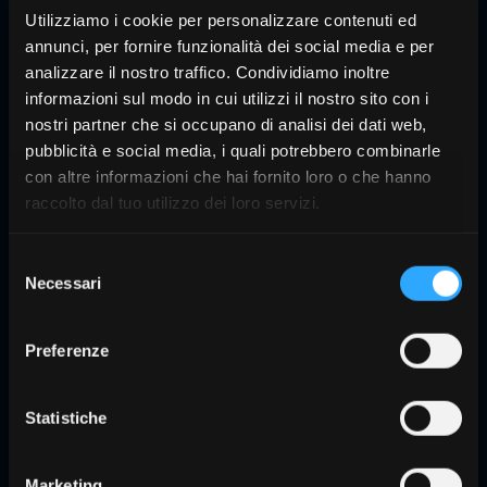
Utilizziamo i cookie per personalizzare contenuti ed
annunci, per fornire funzionalità dei social media e per
analizzare il nostro traffico. Condividiamo inoltre
informazioni sul modo in cui utilizzi il nostro sito con i
nostri partner che si occupano di analisi dei dati web,
PREMIUM POWER SHELTA POWER
pubblicità e social media, i quali potrebbero combinarle
con altre informazioni che hai fornito loro o che hanno
La fiabilidad de 30 años de experiencia
raccolto dal tuo utilizzo dei loro servizi.
clínica
Selezione
Más información
Necessari
del
consenso
Preferenze
Statistiche
Marketing