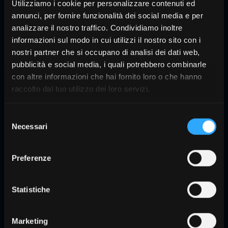
Utilizziamo i cookie per personalizzare contenuti ed
nuevo tejido óseo. El rango de macroporos
annunci, per fornire funzionalità dei social media e per
oscila entre 0,1 mm y 1,0 mm.
analizzare il nostro traffico. Condividiamo inoltre
informazioni sul modo in cui utilizzi il nostro sito con i
Reabsorción
nostri partner che si occupano di analisi dei dati web,
6-9 MESES
pubblicità e social media, i quali potrebbero combinarle
con altre informazioni che hai fornito loro o che hanno
raccolto dal tuo utilizzo dei loro servizi.
Selezione
Necessari
del
consenso
Preferenze
Plena
, un injerto óseo esponjoso de origen porcino,
ya
está disponible en un práctico formato de jeringa
que
ofrece excelentes características de manejabilidad.
Statistiche
Marketing