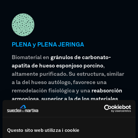
PLENA y PLENA JERINGA
Biomaterial en
gránulos de carbonato-
apatita de hueso esponjoso porcino
,
altamente purificado. Su estructura, similar
a la del hueso autólogo, favorece una
remodelación fisiológica y una
reabsorción
armoniosa, superior a la de los materiales
sintéticos
. La elevada porosidad y la
superficie rugosa de los gránulos estimulan
la adhesión celular, aceleran la actividad
Questo sito web utilizza i cookie
osteoclástica y favorecen la formación de