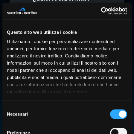
Escríbenos a nuestro servicio
Ask Service.
Te responderemos con toda la información
que necesitas.
SERVICIO DE ATENCIÓN AL
Questo sito web utilizza i cookie
CLIENTE
Utilizziamo i cookie per personalizzare contenuti ed
annunci, per fornire funzionalità dei social media e per
analizzare il nostro traffico. Condividiamo inoltre
informazioni sul modo in cui utilizzi il nostro sito con i
nostri partner che si occupano di analisi dei dati web,
Ventajas clínicas
pubblicità e social media, i quali potrebbero combinarle
El análisis de frecuencia de resonancia
(RFA
) se
con altre informazioni che hai fornito loro o che hanno
introdujo en la implantología hace más de 20
raccolto dal tuo utilizzo dei loro servizi.
años. Se excita un perno conectado al implante
y la frecuencia de vibración detectada por el
Selezione
Necessari
instrumento se expresa como un valor ISQ
del
consenso
(Implant Stability Quotient, cociente de
estabilidad del implante).
Preferenze