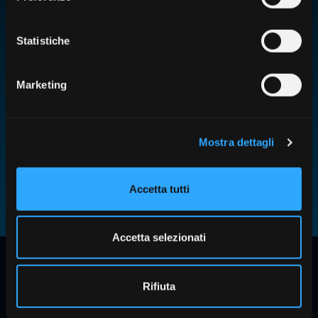
La escala ISQ
Statistiche
Marketing
La escala ISQ se mide del 1 al 99 y muestra una
fuerte correlación con la micromovilidad del
Mostra dettagli
implante. Al registrar un valor de referencia en
el momento de la colocación del implante y otro
Accetta tutti
antes de la carga, es posible evaluar el grado de
osteointegración.
Accetta selezionati
¿Quieres saber más?
Rifiuta
Escríbenos a nuestro servicio
Ask Service.
Te responderemos con toda la información