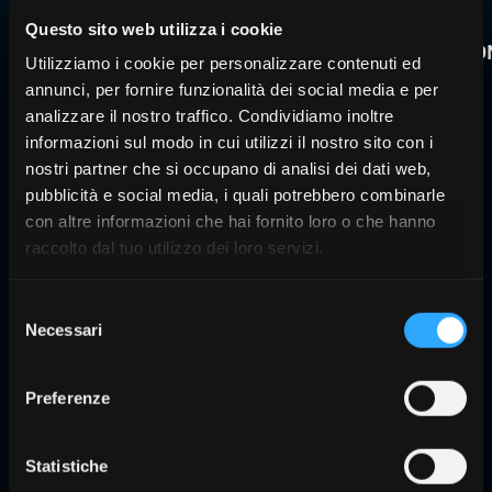
MODEL
PROSTHETIC
Questo sito web utilizza i cookie
A wide
PHASE
REHABILITATIO
Utilizziamo i cookie per personalizzare contenuti ed
range of
annunci, per fornire funzionalità dei social media e per
Analog
transmucosal
Prosthetic
analizzare il nostro traffico. Condividiamo inoltre
and
and
versatility
informazioni sul modo in cui utilizzi il nostro sito con i
digital
temporary
to adapt
nostri partner che si occupano di analisi dei dati web,
solutions
restorations,
to every
pubblicità e social media, i quali potrebbero combinarle
for
for
clinical
con altre informazioni che hai fornito loro o che hanno
raccolto dal tuo utilizzo dei loro servizi.
maximum
shaping
case
precision
tissues
and
Selezione
and
ensure
Necessari
del
optimizing
predictable
consenso
the final
results
Preferenze
aesthetic
Learn
result
more
Learn
Statistiche
more