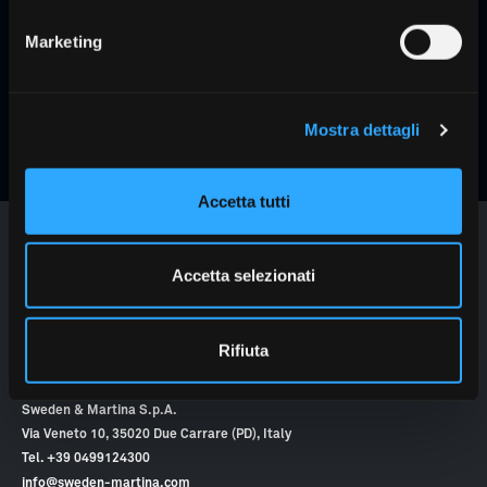
Learn
more
Marketing
Mostra dettagli
The products on this page may not be available in all countries.
For more
information about availability in your market,
please contact Sweden &
Martina
.
Accetta tutti
Accetta selezionati
Over 50 years of innovation at the service of dentists.
We work alongside dentists to enhance their professional value and
make their clinics more profitable. We offer innovation, digital solutions,
Rifiuta
and dedicated training. Our skilled and passionate people are the driving
force behind this shared growth journey.
Sweden & Martina S.p.A.
Via Veneto 10, 35020 Due Carrare (PD), Italy
Tel. +39 0499124300
info@sweden-martina.com